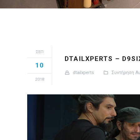
ΣΕΠ
DTAILXPERTS – D9S
10
dtailxperts
Συντήρηση Α
2018