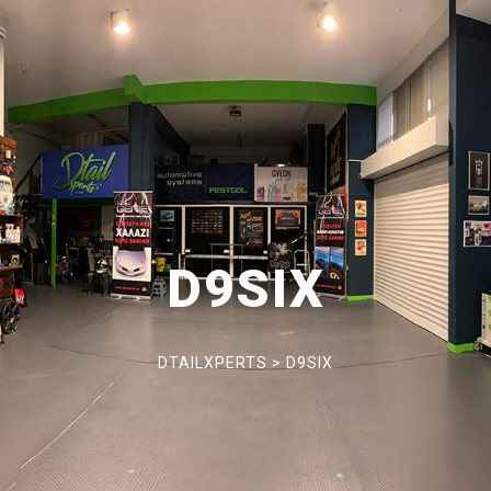
D9SIX
DTAILXPERTS
>
D9SIX