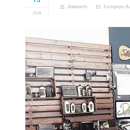
13
dtailxperts
Συντήρηση Α
2018