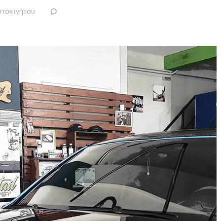
υτοκινήτου